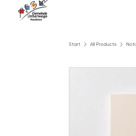
Start
Ü
Start
All Products
Noti