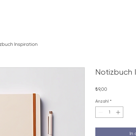
ber uns
Gemeindeleben
Veranstaltungen
Predigten
zbuch Inspiration
Notizbuch I
Preis
₺9,00
Anzahl
*
In